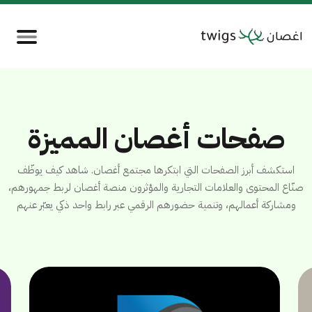
صفحات أغصان المميزة
استكشف أبرز الصفحات التي ابتكرها مجتمع أغصان. شاهد كيف يوظّف
صنّاع المحتوى والعلامات التجارية والمؤثرون منصة أغصان لربط جمهورهم،
ومشاركة أعمالهم، وتنمية حضورهم الرقمي عبر رابط واحد ذكي يعبّر عنهم