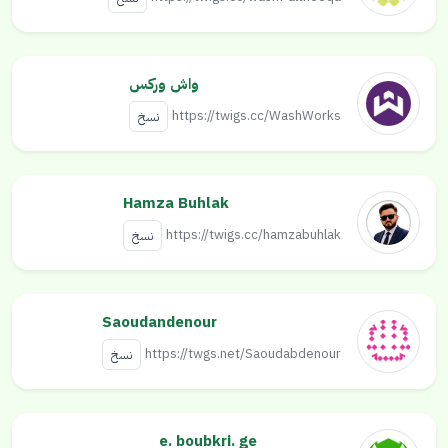
واش وركس
https://twigs.cc/WashWorks
نسخ
Hamza Buhlak
https://twigs.cc/hamzabuhlak
نسخ
Saoudandenour
https://twgs.net/Saoudabdenour
نسخ
e. boubkri. ge