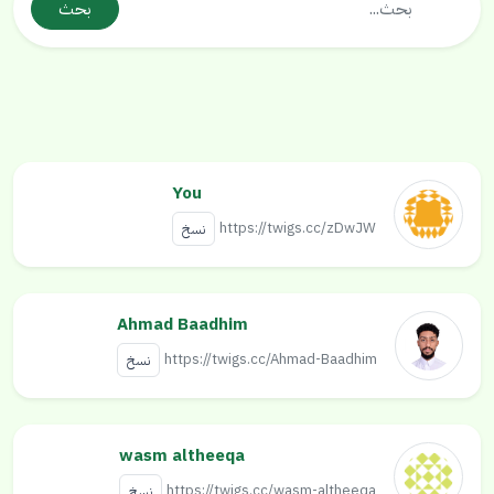
بحث
You
https://twigs.cc/zDwJW
نسخ
Ahmad Baadhim
https://twigs.cc/Ahmad-Baadhim
نسخ
wasm altheeqa
https://twigs.cc/wasm-altheeqa
نسخ