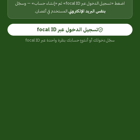
اضغط «تسجيل الدخول عبر focal ID» ثم «إنشاء حساب» — وسجّل
بنفس البريد الإلكتروني
المستخدم في أغصان.
تسجيل الدخول عبر focal ID
سجّل دخولك أو أنشئ حسابك بنقرة واحدة عبر focal ID