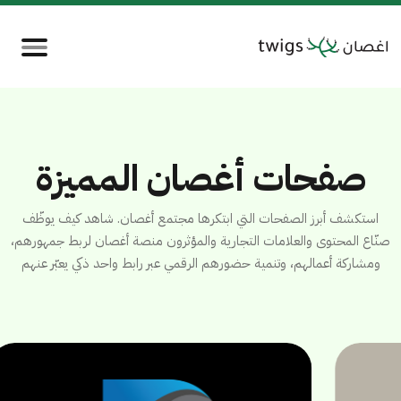
صفحات أغصان المميزة
استكشف أبرز الصفحات التي ابتكرها مجتمع أغصان. شاهد كيف يوظّف
صنّاع المحتوى والعلامات التجارية والمؤثرون منصة أغصان لربط جمهورهم،
ومشاركة أعمالهم، وتنمية حضورهم الرقمي عبر رابط واحد ذكي يعبّر عنهم